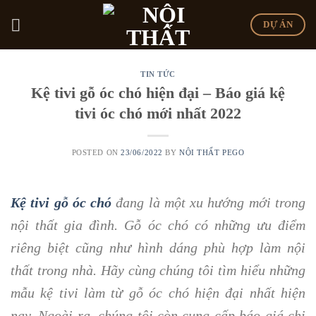
Skip
DỰ ÁN
to
content
TIN TỨC
Kệ tivi gỗ óc chó hiện đại – Báo giá kệ
tivi óc chó mới nhất 2022
POSTED ON
23/06/2022
BY
NỘI THẤT PEGO
Kệ tivi gỗ óc chó
đang là một xu hướng mới trong
nội thất gia đình. Gỗ óc chó có những ưu điểm
riêng biệt cũng như hình dáng phù hợp làm nội
thất trong nhà. Hãy cùng chúng tôi tìm hiểu những
mẫu kệ tivi làm từ gỗ óc chó hiện đại nhất hiện
nay. Ngoài ra, chúng tôi còn cung cấp báo giá chi