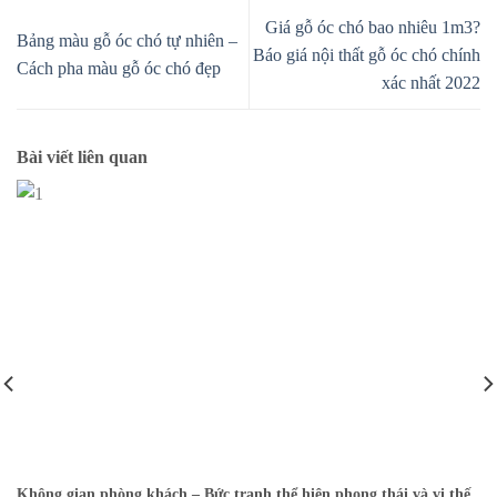
Giá gỗ óc chó bao nhiêu 1m3?
Bảng màu gỗ óc chó tự nhiên –
Báo giá nội thất gỗ óc chó chính
Cách pha màu gỗ óc chó đẹp
xác nhất 2022
Bài viết liên quan
Không gian phòng khách – Bức tranh thể hiện phong thái và vị thế