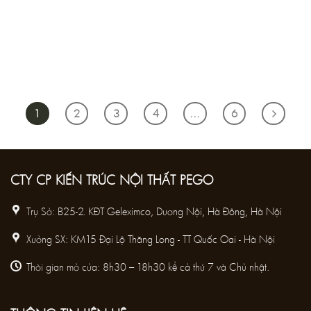
1
2
3
4
…
6
CTY CP KIẾN TRÚC NỘI THẤT PEGO
Trụ Sở: B25-2. KĐT Geleximco, Dương Nội, Hà Đông, Hà Nội
Xưởng SX: KM15 Đại Lộ Thăng Long - TT Quốc Oai - Hà Nội
Thời gian mở cửa: 8h30 – 18h30 kể cả thứ 7 và Chủ nhật.