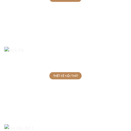
THIẾT KẾ NỘI THẤT