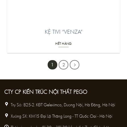
KỆ TIVI “VENZA”
HẾT HÀNG
1
2
CTY CP KIẾN TRÚC NỘI THẤT PEGO
Trụ Sở: B25-2. KĐT Geleximco, Dương Nội, Hà Đông, Hà Nội
Xưởng SX: KM15 Đại Lộ Thăng Long - TT Quốc Oai - Hà Nội