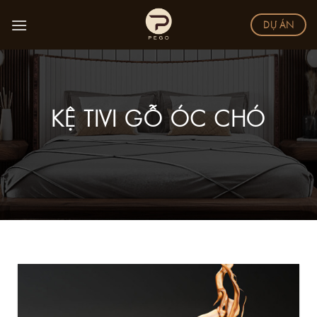
Skip
DỰ ÁN
to
content
KỆ TIVI GỖ ÓC CHÓ