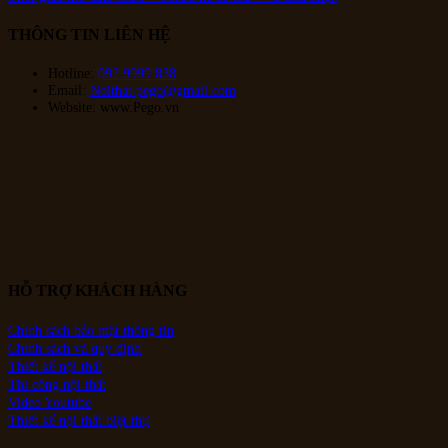
THÔNG TIN LIÊN HỆ
Hotline:
092 9999 838
Email:
Noithat.pego@gmail.com
Website: www.Pego.vn
HỖ TRỢ KHÁCH HÀNG
Chính sách bảo mật thông tin
Chính sách và quy định
Thiết kế nội thất
Thi công nội thất
Video Youtube
Thiết kế nội thất biệt thự