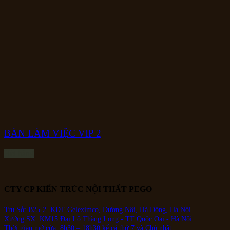
BÀN LÀM VIỆC VIP 2
Hết hàng
CTY CP KIẾN TRÚC NỘI THẤT PEGO
Trụ Sở: B25-2. KĐT Geleximco, Dương Nội, Hà Đông, Hà Nội
Xưởng SX: KM15 Đại Lộ Thăng Long - TT Quốc Oai - Hà Nội
Thời gian mở cửa: 8h30 – 18h30 kể cả thứ 7 và Chủ nhật.