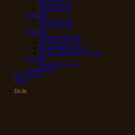
Bàn trà gỗ óc chó
Kệ tivi gỗ óc chó
Phòng bếp
Bàn ăn gỗ óc chó
Ghế ăn gỗ óc chó
Phòng ngủ
Giường ngủ gỗ óc chó
Tab giường gỗ óc chó
Bàn trang điểm gỗ óc chó
Bàn học, bàn làm việc gỗ óc chó
Phòng thờ
Hệ án thờ gỗ óc chó
Sản phẩm khác
Video nổi bật
Tin tức
Dự án