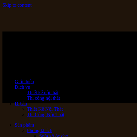
Skip to content
Giới thiệu
Dịch vụ
Thiết kế nội thất
Thi công nội thất
Dự án
Thiết Kế Nội Thất
Thi Công Nội Thất
Sản phẩm
Phòng khách
Sofa gỗ óc chó