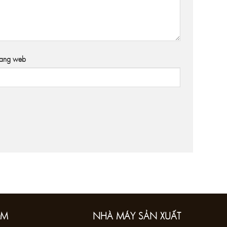
rang web
OM
NHÀ MÁY SẢN XUẤT