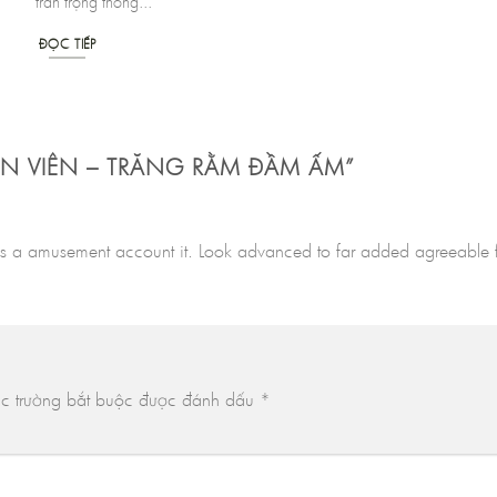
trân trọng thông...
ĐỌC TIẾP
N VIÊN – TRĂNG RẰM ĐẦM ẤM
”
t was a amusement account it. Look advanced to far added agreeab
c trường bắt buộc được đánh dấu
*