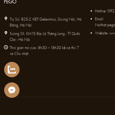
PEGO
Hotline:
092
Email:
Trụ Sở: B25-2. KĐT Geleximco, Dương Nội, Hà
Noithat.peg
Đông, Hà Nội
Website: ww
Xưởng SX: KM15 Đại Lộ Thăng Long - TT Quốc
Oai - Hà Nội
Thời gian mở cửa: 8h30 – 18h30 kể cả thứ 7
và Chủ nhật.