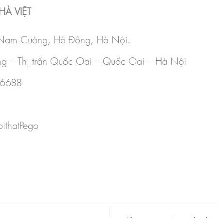
À VIỆT
– Nam Cường, Hà Đông, Hà Nội.
ng – Thị trấn Quốc Oai – Quốc Oai – Hà Nội
 6688
ithatPego