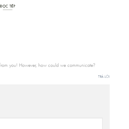
PEGO 
ĐỌC TIẾP
ĐỌC T
le from you! However, how could we communicate?
TRẢ LỜI