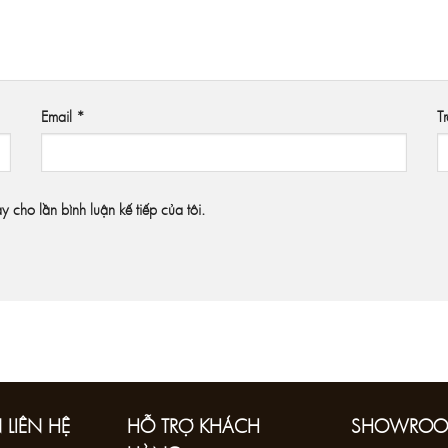
Email
*
T
ày cho lần bình luận kế tiếp của tôi.
 LIÊN HỆ
HỖ TRỢ KHÁCH
SHOWRO