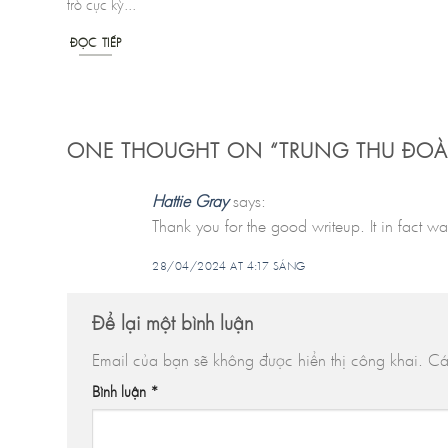
trò cực kỳ...
ĐỌC TIẾP
ONE THOUGHT ON “
TRUNG THU ĐOÀ
Hattie Gray
says:
Thank you for the good writeup. It in fac
28/04/2024 AT 4:17 SÁNG
Để lại một bình luận
Email của bạn sẽ không được hiển thị công khai.
Cá
Bình luận
*