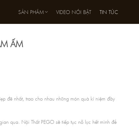
SẢN PHẨM
VIDEO NỔI BẬT
TIN TỨC
ẦM ẤM
m đẹp đẽ nhất, trao cho nhau những món quà kỉ niệm đầy
ian qua. Nội Thất PEGO sẽ tiếp tục nỗ lực hết mình để