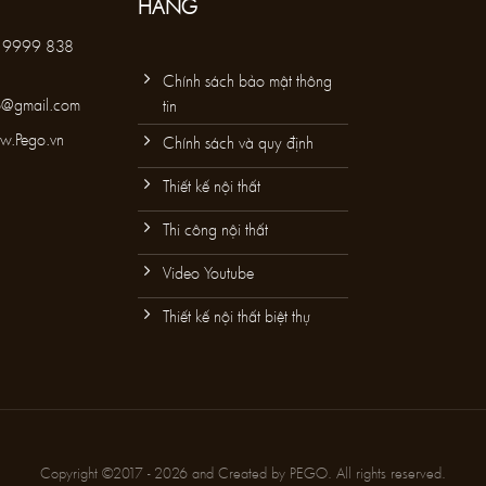
HÀNG
 9999 838
Chính sách bảo mật thông
o@gmail.com
tin
w.Pego.vn
Chính sách và quy định
Thiết kế nội thất
Thi công nội thất
Video Youtube
Thiết kế nội thất biệt thự
Copyright ©2017 - 2026 and Created by PEGO. All rights reserved.