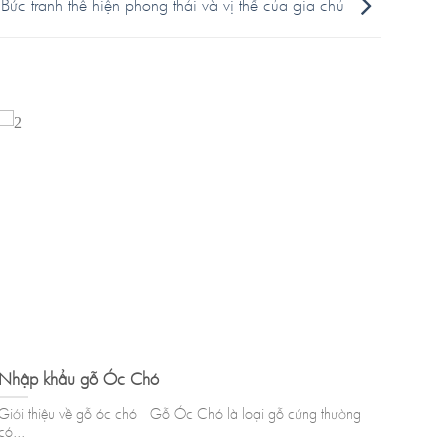
ức tranh thể hiện phong thái và vị thế của gia chủ
Nhập khẩu gỗ Óc Chó
KHẢO
HÔ 
Giới thiệu về gỗ óc chó Gỗ Óc Chó là loại gỗ cứng thường
có...
BIỆT 