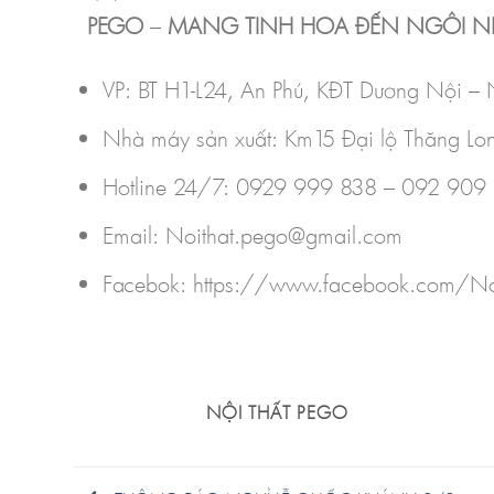
PEGO
–
MANG TINH HOA ĐẾN NGÔI NH
VP: BT H1-L24, An Phú, KĐT Dương Nội 
Nhà máy sản xuất: Km15 Đại lộ Thăng Lo
Hotline 24/7: 0929 999 838 – 092 909
Email: Noithat.pego@gmail.com
Facebok: https://www.facebook.com/No
NỘI THẤT PEGO