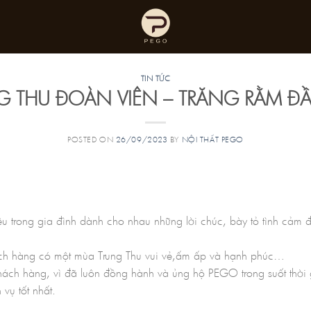
TIN TỨC
G THU ĐOÀN VIÊN – TRĂNG RẰM Đ
POSTED ON
26/09/2023
BY
NỘI THẤT PEGO
 yêu trong gia đình dành cho nhau những lời chúc, bày tỏ tình cả
h hàng có một mùa Trung Thu vui vẻ,ấm ấp và hạnh phúc…
ách hàng, vì đã luôn đồng hành và ủng hộ PEGO trong suốt thời g
ụ tốt nhất.