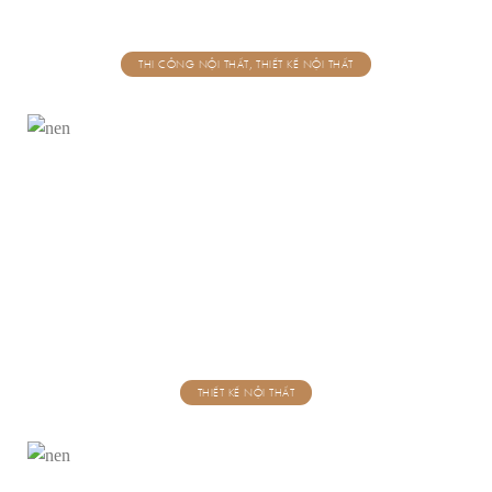
THI CÔNG NỘI THẤT, THIẾT KẾ NỘI THẤT
THIẾT KẾ NỘI THẤT