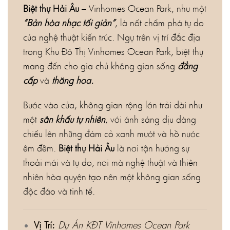
Biệt thự Hải Âu
– Vinhomes Ocean Park, như một
“Bản hòa nhạc tối giản”
, là nốt chấm phá tự do
của nghệ thuật kiến trúc. Ngự trên vị trí đắc địa
trong Khu Đô Thị Vinhomes Ocean Park, biệt thự
mang đến cho gia chủ không gian sống
đẳng
cấp
và
thăng hoa.
Bước vào cửa, không gian rộng lớn trải dài như
một
sân khấu tự nhiên
, với ánh sáng dịu dàng
chiếu lên những đám cỏ xanh mướt và hồ nước
êm đềm.
Biệt thự Hải Âu
là nơi tận hưởng sự
thoải mái và tự do, nơi mà nghệ thuật và thiên
nhiên hòa quyện tạo nên một không gian sống
độc đáo và tinh tế.
Vị Trí:
Dự Án KĐT Vinhomes Ocean Park