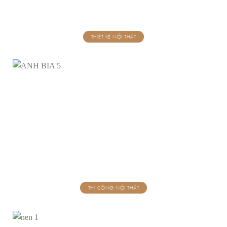
THIẾT KẾ NỘI THẤT
THI CÔNG NỘI THẤT