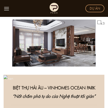
Skip
DỰ ÁN
to
content
BIỆT THỰ HẢI ÂU – VINHOMES OCEAN PARK
“Nốt chấm phá tự do của Nghệ thuật tối giản”