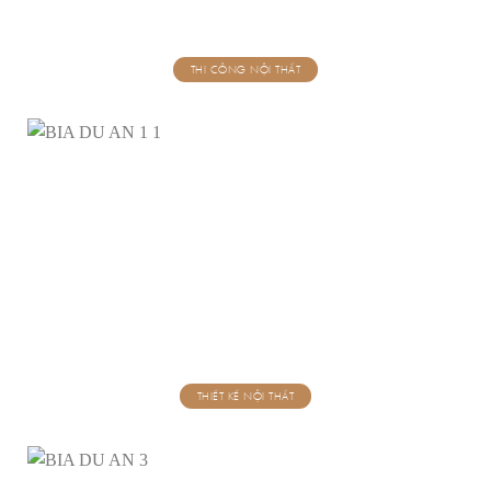
THI CÔNG NỘI THẤT
THIẾT KẾ NỘI THẤT