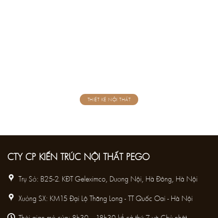
THIẾT KẾ NỘI THẤT
CTY CP KIẾN TRÚC NỘI THẤT PEGO
Trụ Sở: B25-2. KĐT Geleximco, Dương Nội, Hà Đông, Hà Nội
Xưởng SX: KM15 Đại Lộ Thăng Long - TT Quốc Oai - Hà Nội
Thời gian mở cửa: 8h30 – 18h30 kể cả thứ 7 và Chủ nhật.