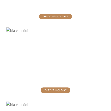
THI CÔNG NỘI THẤT
THIẾT KẾ NỘI THẤT