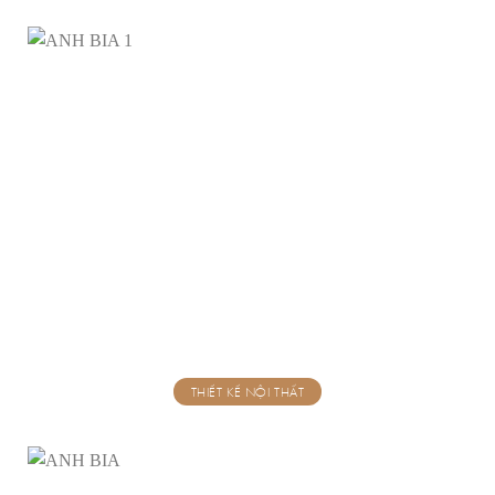
THIẾT KẾ NỘI THẤT