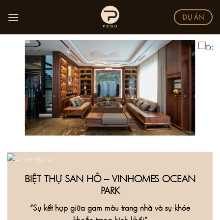
Skip
DỰ ÁN
to
content
BIỆT THỰ SAN HÔ – VINHOMES OCEAN
PARK
“Sự kết hợp giữa gam màu trang nhã và sự khỏe
khoắn trong hình khối”