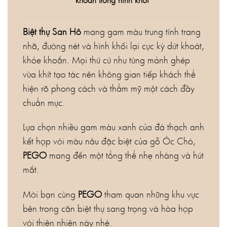
Biệt thự San Hô
mang gam màu trung tính trang
nhã, đường nét và hình khối lại cực kỳ dứt khoát,
khỏe khoắn. Mọi thứ cứ như từng mảnh ghép
vừa khít tạo tác nên không gian tiếp khách thể
hiện rõ phong cách và thẩm mỹ một cách đầy
chuẩn mực.
Lựa chọn nhiều gam màu xanh của đá thạch anh
kết hợp với màu nâu đặc biệt của gỗ Óc Chó,
PEGO
mang đến một tổng thể nhẹ nhàng và hút
mắt.
Mời bạn cùng
PEGO
tham quan những khu vực
bên trong căn biệt thự sang trọng và hòa hợp
với thiên nhiên này nhé.