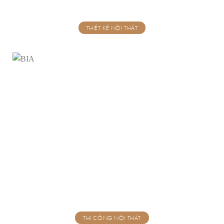
THIẾT KẾ NỘI THẤT
THI CÔNG NỘI THẤT