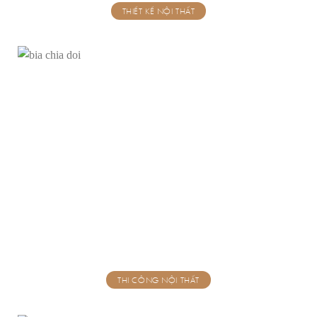
THIẾT KẾ NỘI THẤT
THI CÔNG NỘI THẤT