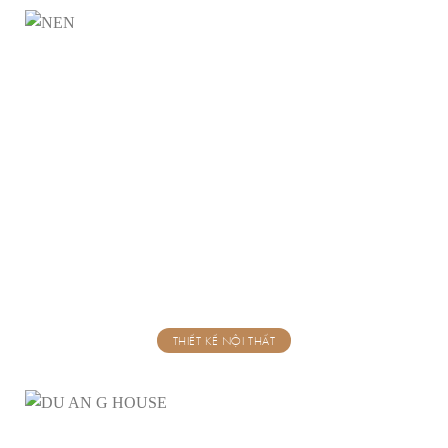
THIẾT KẾ NỘI THẤT