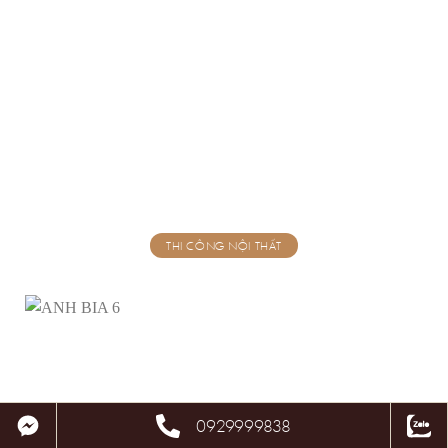
THI CÔNG NỘI THẤT
0929999838