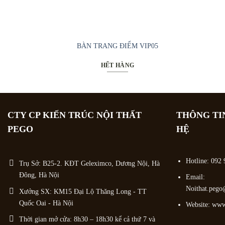
BÀN TRANG ĐIỂM VIP05
HẾT HÀNG
CTY CP KIẾN TRÚC NỘI THẤT
THÔNG TI
PEGO
HỆ
Hotline:
092 
Trụ Sở: B25-2. KĐT Geleximco, Dương Nội, Hà
Đông, Hà Nội
Email:
Noithat.peg
Xưởng SX: KM15 Đại Lộ Thăng Long - TT
Quốc Oai - Hà Nội
Website: ww
Thời gian mở cửa: 8h30 – 18h30 kể cả thứ 7 và