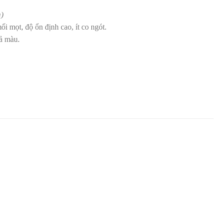
)
 mọt, độ ổn định cao, ít co ngót.
ả màu.