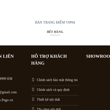
BÀN TRANG ĐIỂM VIP04
HẾT HÀNG
N LIÊN
HỖ TRỢ KHÁCH
SHOWRO
HÀNG
9999 838
Chính sách bảo mật thông tin
Chính sách và quy định
o@gmail.com
Thiết kế nội thất
w.Pego.vn
Thi công nội thất