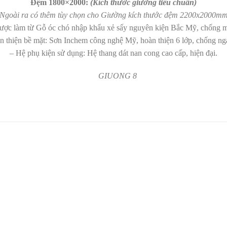
Đệm 1800×2000:
(Kích thước giường tiêu chuẩn)
(Ngoài ra có thêm tùy chọn cho Giường kích thước đệm 2200x2000mm
được làm từ Gỗ óc chó nhập khẩu xẻ sấy nguyên kiện Bắc Mỹ, chống mối
n thiện bề mặt: Sơn Inchem công nghệ Mỹ, hoàn thiện 6 lớp, chống ng
– Hệ phụ kiện sử dụng: Hệ thang dát nan cong cao cấp, hiện đại.