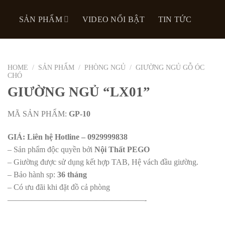
SẢN PHẨM
VIDEO NỔI BẬT
TIN TỨC
HOME
/
SẢN PHẨM
/
PHÒNG NGỦ
/
GIƯỜNG NGỦ GỖ ÓC
CHÓ
GIƯỜNG NGỦ “LX01”
MÃ SẢN PHẨM:
GP-10
GIÁ: Liên hệ Hotline – 0929999838
– Sản phẩm độc quyền bởi
Nội Thất PEGO
– Giường được sử dụng kết hợp TAB, Hệ vách đầu giường.
– Bảo hành sp:
36 tháng
– Có ưu đãi khi đặt đồ cả phòng
—————————————————-