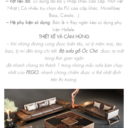
– Vật liệu da
: Sử dụng da bò ý nhập khẩu cao cấp. Mút việt
Nhật ( Có nhiều tùy chọn da PU cao cấp khác. Microfiber,
Boss, Carola…)
– Hệ phụ kiện sử dụng
: Bản lề + Ray ngăn kéo sử dụng phụ
kiện Hafele.
THIẾT KẾ VÀ CẢM HỨNG
– Với những đường cong được biến tấu, xử lý mềm mại, táo
bạo, tỷ mỉ đến từng chi tiết.
Bộ sofa gỗ Óc Chó
được ra mắt
trong thời gian ngắn
đã nhanh chóng trở thành 1 trong những mẫu sofa bán chạy
nhất của
PEGO
, nhanh chóng chiếm được vị thế nhất định
trên thị trường.