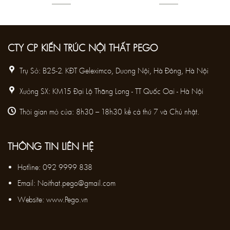
CTY CP KIẾN TRÚC NỘI THẤT PEGO
Trụ Sở: B25-2. KĐT Geleximco, Dương Nội, Hà Đông, Hà Nội
Xưởng SX: KM15 Đại Lộ Thăng Long - TT Quốc Oai - Hà Nội
Thời gian mở cửa: 8h30 – 18h30 kể cả thứ 7 và Chủ nhật.
THÔNG TIN LIÊN HỆ
Hotline:
092 9999 838
Email:
Noithat.pego@gmail.com
Website: www.Pego.vn