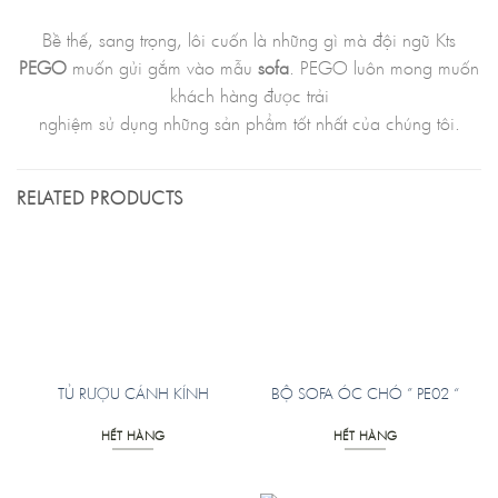
Bề thế, sang trọng, lôi cuốn là những gì mà đội ngũ Kts
PEGO
muốn gửi gắm vào mẫu
sofa
. PEGO luôn mong muốn
khách hàng được trải
nghiệm sử dụng những sản phẩm tốt nhất của chúng tôi.
RELATED PRODUCTS
TỦ RƯỢU CÁNH KÍNH
BỘ SOFA ÓC CHÓ ” PE02 “
HẾT HÀNG
HẾT HÀNG