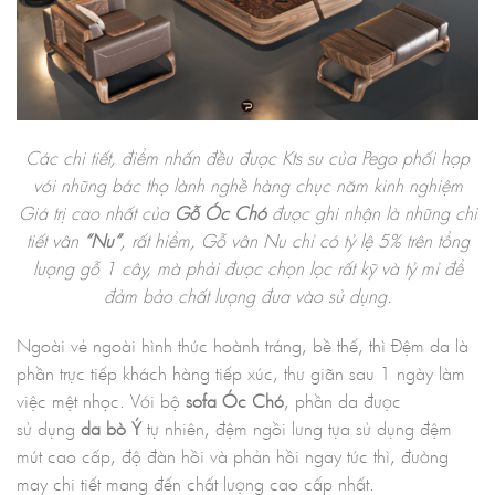
Các chi tiết, điểm nhấn đều được Kts sư của Pego phối hợp
với những bác thợ lành nghề hàng chục năm kinh nghiệm
Giá trị cao nhất của
Gỗ Óc Chó
được ghi nhận là những chi
tiết vân
“Nu”
, rất hiểm, Gỗ vân Nu chỉ có tỷ lệ 5% trên tổng
lượng gỗ 1 cây, mà phải được chọn lọc rất kỹ và tỷ mỉ để
đảm bảo chất lượng đưa vào sử dụng.
Ngoài vẻ ngoài hình thức hoành tráng, bề thế, thì Đệm da là
phần trực tiếp khách hàng tiếp xúc, thư giãn sau 1 ngày làm
việc mệt nhọc. Với bộ
sofa Óc Chó
, phần da được
sử dụng
da bò Ý
tự nhiên, đệm ngồi lưng tựa sử dụng đệm
mút cao cấp, độ đàn hồi và phản hồi ngay tức thì, đường
may chi tiết mang đến chất lượng cao cấp nhất.