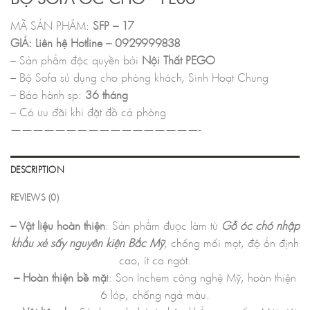
MÃ SẢN PHẨM:
SFP – 17
GIÁ: Liên hệ Hotline – 0929999838
– Sản phẩm độc quyền bởi
Nội Thất PEGO
– Bộ Sofa sử dụng cho phòng khách, Sinh Hoạt Chung
– Bảo hành sp:
36 tháng
– Có ưu đãi khi đặt đồ cả phòng
—————————————————-
DESCRIPTION
REVIEWS (0)
– Vật liệu hoàn thiện
: Sản phẩm được làm từ
Gỗ óc chó nhập
khẩu xẻ sấy nguyên kiện Bắc Mỹ
, chống mối mọt, độ ổn định
cao, ít co ngót.
– Hoàn thiện bề mặ
t: Sơn Inchem công nghệ Mỹ, hoàn thiện
6 lớp, chống ngả màu.