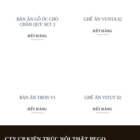
BÀN ĂN GỖ ÓC CHÓ
GHẾ ĂN VUNTA 02
CHÂN QUỲ SET 2
HẾT HÀNG
HẾT HÀNG
BÀN ĂN TRON V1
GHẾ ĂN VITUT 02
HẾT HÀNG
HẾT HÀNG
CTY CP KIẾN TRÚC NỘI THẤT PEGO